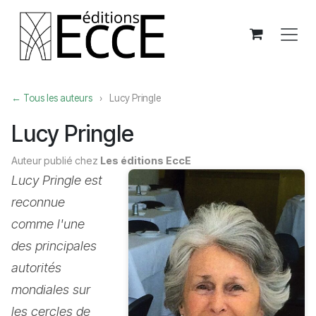
Se rendre au contenu
← Tous les auteurs
›
Lucy Pringle
Lucy Pringle
Auteur publié chez
Les éditions EccE
Lucy Pringle est
reconnue
comme l'une
des principales
autorités
mondiales sur
les cercles de