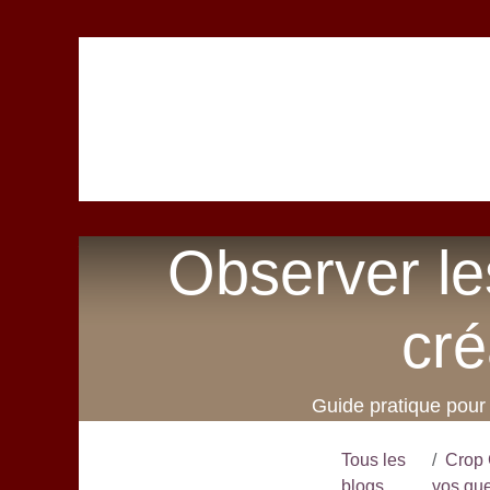
Se rendre au contenu
Accueil
Livre
Observer le
cré
Guide pratique pour
Tous les
Crop 
blogs
vos qu