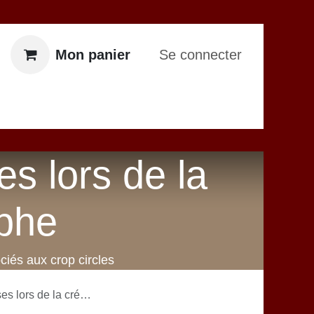
Mon panier
Se connecter
ontactez-nous
s lors de la
yphe
iés aux crop circles
 création d'un agroglyphe