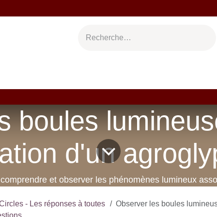
s
Auteurs
Blog
Manuscrits
Newsletter
C
s boules lumineuse
ation d'un agrogl
 comprendre et observer les phénomènes lumineux assoc
Circles - Les réponses à toutes
Observer les boules lumineuses lors de la
estions