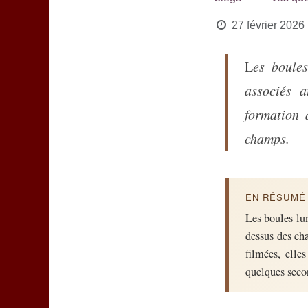
27 février 2026
Les boules lumineuses représentent l'un des phénomènes les plus mystérieux
associés 
formation 
champs.
EN RÉSUMÉ 
Les boules lu
dessus des ch
filmées, elle
quelques seco