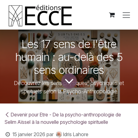
Se rendre au contenu
Les 17 sens de l'être
humain : au-delà des 5
sens ordinaires
Découvrez les sens physiques, psychiques et
spirituels selon la Psycho-Anthropologie
Devenir pour Etre - De la psycho-anthropologie de
Selim Aïssel à la nouvelle psychologie spirituelle
15 janvier 2026
par
Idris Lahore