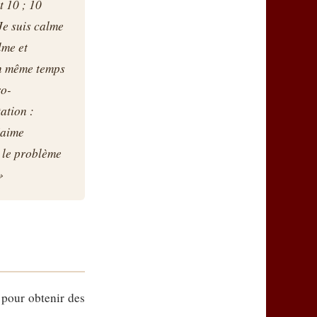
t 10 ; 10
"Je suis calme
lme et
En même temps
ro-
ation :
'aime
t le problème
»
 pour obtenir des