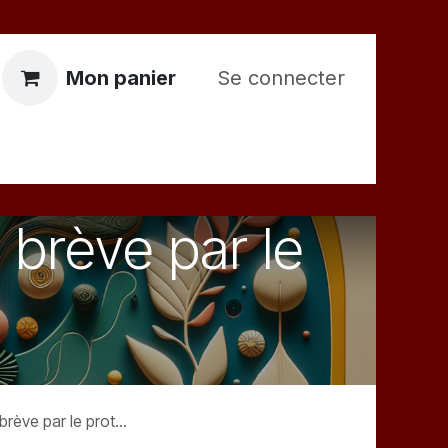
Mon panier
Se connecter
ontactez-nous
 brève par le
 le protocole 7 Lataïf