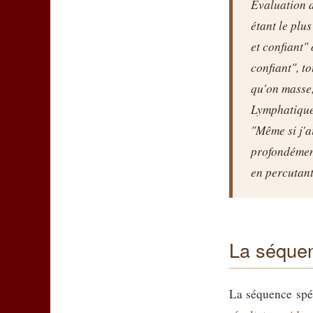
Evaluation de
étant le plus
et confiant"
confiant", t
qu'on masse,
Lymphatique 
"Même si j'a
profondément
en percutant
La séquen
La séquence spéc