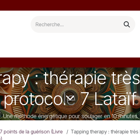
s
Auteurs
Blog
Manuscrits
Newsletter
C
apy : thérapie très
protocole 7 Lataïf
Une méthode énergétique pour soulager en 10 minutes
7 points de la guérison (Livre
Tapping therapy : thérapie très brève par
)