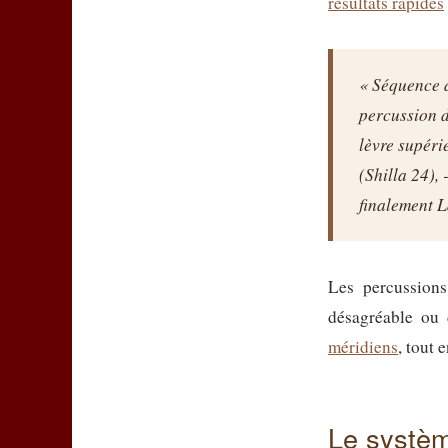
résultats rapides
« Séquence d
percussion d
lèvre supéri
(Shilla 24),
finalement L
Les percussions
désagréable ou 
méridiens
, tout 
Le systèm