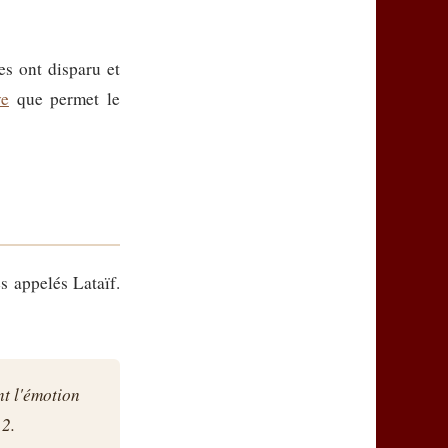
es ont disparu et
ve
que permet le
s appelés Lataïf.
nt l'émotion
 2.