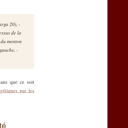
rga 20), -
essus de la
x du menton
 gauche, -
sans que ce soit
gétiques par les
té