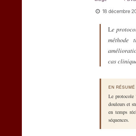
18 décembre 2
Le protocole 7 Lataïf s'inscrit dans l'approche de la tapping therapy et offre une
méthode t
améliorati
cas cliniq
EN RÉSUMÉ 
Le protocole 
douleurs et st
en temps rée
séquences.