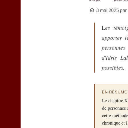
3 mai 2025
par
Les témoignages de guérison représentent l'essence même de ce que peut
apporter l
personnes 
d'Idris La
possibles.
EN RÉSUMÉ 
Le chapitre X
de personnes a
cette méthode
chronique et 