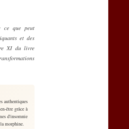
iquants et des
re XI du livre
ransformations
es authentiques
en-être grâce à
èmes d'insomnie
 la morphine.