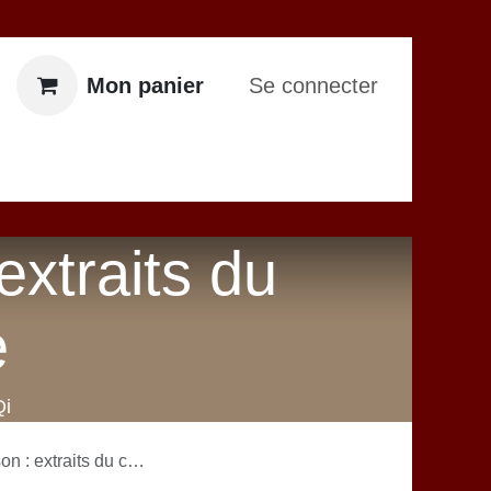
Mon panier
Se connecter
ontactez-nous
xtraits du
e
i
s du chapitre XI du livre