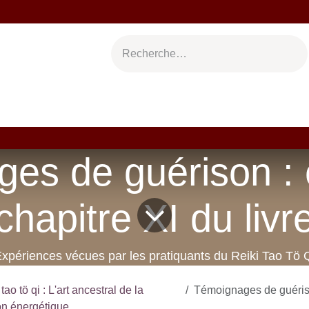
s
Auteurs
Blog
Manuscrits
Newsletter
C
es de guérison : e
chapitre XI du livr
Expériences vécues par les pratiquants du Reiki Tao Tö Q
 tao tö qi : L'art ancestral de la
Témoignages de guérison : extrait
on énergétique