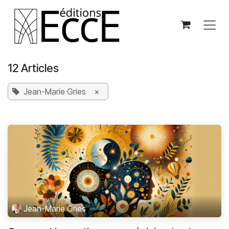
Se rendre au contenu
12 Articles
Jean-Marie Gries
×
Jean-Marie Gries