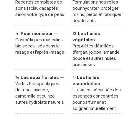
Recettes complètes de
Formulations naturelles
soins faciaux adaptés
pour hydrater, protéger
selon votre type de peau
mains, pieds et fabriquer
déodorants
👨
Pour monsieur
—
🌻
Les huiles
Cosmétiques masculins
végétales
—
bio spécialisés dans le
Propriétés détaillées
rasage et l'après-rasage
d'argan, jojoba, amande
douce et autres huiles
précieuses
🌸
Les eaux florales
—
✨
Les huiles
Vertus thérapeutiques
essentielles
—
de rose, lavande,
Utilisation sécurisée des
camomille et quinze
essences concentrées
autres hydrolats naturels
pour parfumer et
soigner naturellement